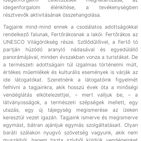
idegenforgalom élénkítése, a tevékenységben
résztvevők aktivitásának összehangolása.
Tagjaink mind-mind ennek a csodálatos adottságokkal
rendelkező falunak, Fertőrákosnak a lakói. Fertőrákos az
UNESCO Világörökség része. Szőlődűlőivel, a Fertő tó
partján húzódó aranyló nádasával és egyedülálló
panorámájával, minden évszakban vonza a turistákat. De
a természeti adottságain túl izgalmas történelmi múlt,
értékes műemlékek és kulturális események is várják az
ide látogatókat. Szeretnénk a látogatóink figyelmét
felhívni a tagjainkra, akik hosszú évek óta a minőségi
vendéglátás elkötelezettjei, – mert valljuk be, – a
látványosságok, a természeti szépségek mellett, egy
utazás, egy új tájegység megismerése az ízeken
keresztül vezet igazán. Tagjaink ismerve és megismerve
egymást, bátran ajánljuk egymás szolgáltatásait. Olyan
baráti szálakon nyugvó szövetség vagyunk, akik nem
muszájból, hanem tiszta szívből küldjük vendégeinket