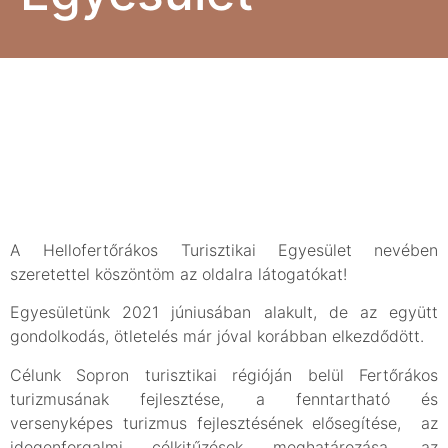
Hellófertőrákos
Turisztikai
Egyesület
A Hellofertőrákos Turisztikai Egyesület nevében
szeretettel köszöntöm az oldalra látogatókat!
Egyesületünk 2021 júniusában alakult, de az együtt
gondolkodás, ötletelés már jóval korábban elkezdődött.
Célunk Sopron turisztikai régióján belül Fertőrákos
turizmusának fejlesztése, a fenntartható és
versenyképes turizmus fejlesztésének elősegítése, az
idegenforgalmi célkitűzések meghatározása, az