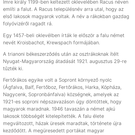
Imre király 1199-ben keltezett oklevelében Racus néven
említi a falut. A Racus településnév arra utal, hogy az
első lakosok magyarok voltak. A név a rákokban gazdag
folyóvizéről ragadt rá.
Egy 1457-beli oklevélben írták le először a falu német
nevét Kroisbachot, Krewspach formájában.
A trianoni békeszerződés után az osztrákoknak ítélt
Nyugat-Magyarország átadását 1921. augusztus 29-re
tűzték ki.
Fertőrákos egyike volt a Sopront környező nyolc
(Ágfalva, Balf, Fertőboz, Fertőrákos, Harka, Kópháza,
Nagycenk, Sopronbánfalva) községnek, amelyek az
1921-es soproni népszavazáson úgy döntöttek, hogy
magyarok maradnak. 1946 tavaszán a német ajkú
lakosok többségét kitelepítették. A falu élete
megváltozott, házak üresek maradtak, története újra
kezdődött. A megüresedett portákat magyar