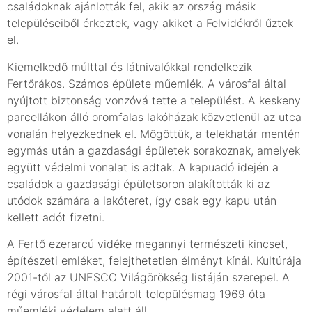
családoknak ajánlották fel, akik az ország másik
településeiből érkeztek, vagy akiket a Felvidékről űztek
el.
Kiemelkedő múlttal és látnivalókkal rendelkezik
Fertőrákos. Számos épülete műemlék. A városfal által
nyújtott biztonság vonzóvá tette a települést. A keskeny
parcellákon álló oromfalas lakóházak közvetlenül az utca
vonalán helyezkednek el. Mögöttük, a telekhatár mentén
egymás után a gazdasági épületek sorakoznak, amelyek
együtt védelmi vonalat is adtak. A kapuadó idején a
családok a gazdasági épületsoron alakították ki az
utódok számára a lakóteret, így csak egy kapu után
kellett adót fizetni.
A Fertő ezerarcú vidéke megannyi természeti kincset,
építészeti emléket, felejthetetlen élményt kínál. Kultúrája
2001-től az UNESCO Világörökség listáján szerepel. A
régi városfal által határolt településmag 1969 óta
műemléki védelem alatt áll.