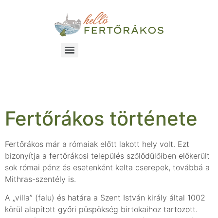
Fertőrákosról1
Fertőrákos története
Fertőrákos már a rómaiak előtt lakott hely volt. Ezt
bizonyítja a fertőrákosi település szőlődűlőiben előkerült
sok római pénz és esetenként kelta cserepek, továbbá a
Mithras-szentély is.
A „villa” (falu) és határa a Szent István király által 1002
körül alapított győri püspökség birtokaihoz tartozott.